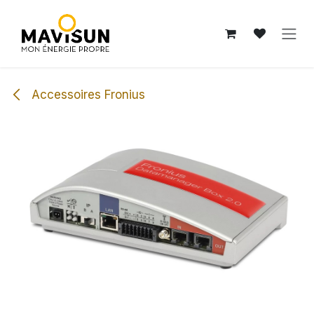
Se rendre au contenu
Accessoires Fronius