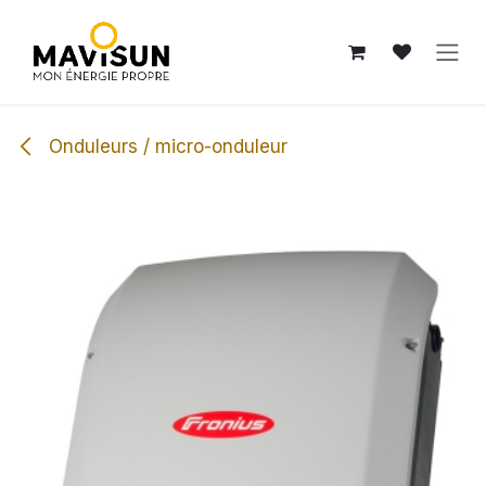
Se rendre au contenu
Onduleurs / micro-onduleur