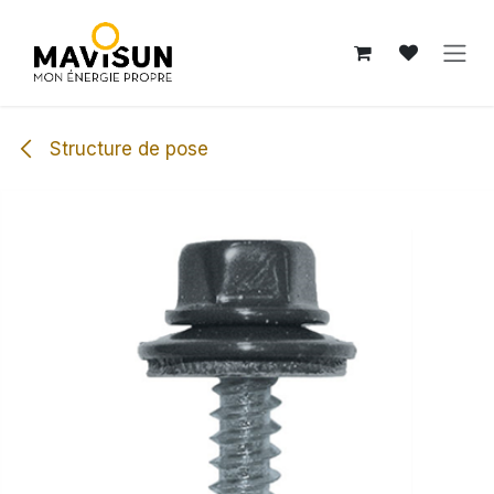
Se rendre au contenu
Structure de pose