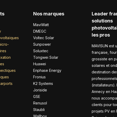
ts
Nos marques
Leader fra
solutions
MaviWatt
photovolta
y
DMEGC
les pros
voltaïques
Voltec Solar
icro-
Sunpower
MAVISUN est u
ires
Soluxtec
française, four
xation
Tongwei Solar
grossiste en 
res
Huawei
solaires et on
nectiques
Enphase Energy
destination de
riques
Fronius
professionnel
arports
K2 Systems
(installateurs).
Joriside
Annecy en Hau
GSE
nous accompa
Renusol
clients pour to
Staubli
projets PV en 
Wallbox