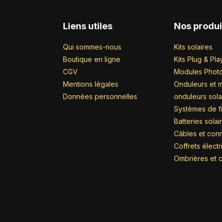
Liens utiles
Nos produi
Qui sommes-nous
Kits solaires
Boutique en ligne
Kits Plug & Pla
CGV
Modules Photo
Mentions légales
Onduleurs et m
Données personnelles
onduleurs sola
Systèmes de fi
Batteries solai
Câbles et con
Coffrets élect
Ombrières et c