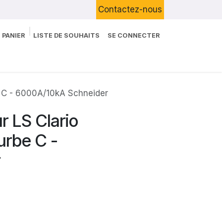
Contactez-nous
 PANIER
LISTE DE SOUHAITS
SE CONNECTER
Boutique
Devenir Client
Blog
e C - 6000A/10kA Schneider
 LS Clario
urbe C -
r