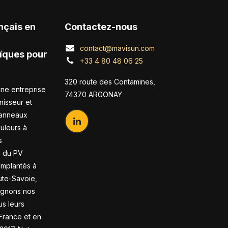
nçais en
Contactez-nous
contact@mavisun.com
ïques pour
+33 4 80 48 06 25
320 route des Contamines,
ne entreprise
74370 ARGONAY
nisseur et
panneaux
duleurs à
s
s du PV
 Implantés à
te-Savoie,
gnons nos
us leurs
France et en