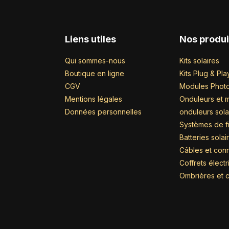
Liens utiles
Nos produi
Qui sommes-nous
Kits solaires
Boutique en ligne
Kits Plug & Pla
CGV
Modules Photo
Mentions légales
Onduleurs et m
Données personnelles
onduleurs sola
Systèmes de fi
Batteries solai
Câbles et con
Coffrets élect
Ombrières et c