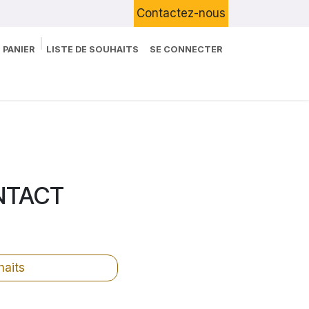
Contactez-nous
 PANIER
LISTE DE SOUHAITS
SE CONNECTER
Boutique
Devenir Client
Blog
NTACT
haits