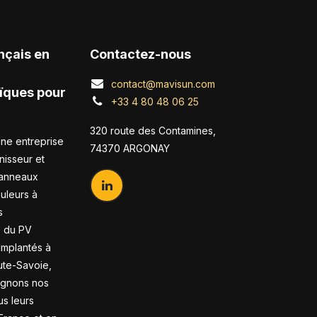
nçais en
Contactez-nous
contact@mavisun.com
ïques pour
+33 4 80 48 06 25
320 route des Contamines,
ne entreprise
74370 ARGONAY
nisseur et
panneaux
duleurs à
s
s du PV
 Implantés à
te-Savoie,
gnons nos
us leurs