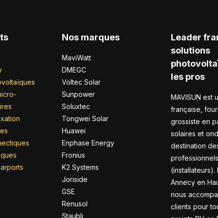
ts
Nos marques
Leader fra
solutions
MaviWatt
photovolta
y
DMEGC
les pros
voltaïques
Voltec Solar
icro-
Sunpower
MAVISUN est u
ires
Soluxtec
française, four
xation
Tongwei Solar
grossiste en 
res
Huawei
solaires et on
nectiques
Enphase Energy
destination de
riques
Fronius
professionnel
arports
K2 Systems
(installateurs).
Joriside
Annecy en Hau
GSE
nous accompa
Renusol
clients pour to
Staubli