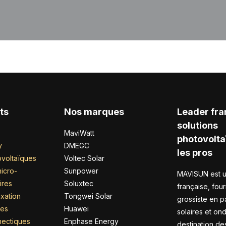
ts
Nos marques
Leader fra
solutions
MaviWatt
photovolta
y
DMEGC
les pros
voltaïques
Voltec Solar
icro-
Sunpower
MAVISUN est u
ires
Soluxtec
française, four
xation
Tongwei Solar
grossiste en 
res
Huawei
solaires et on
nectiques
Enphase Energy
destination de