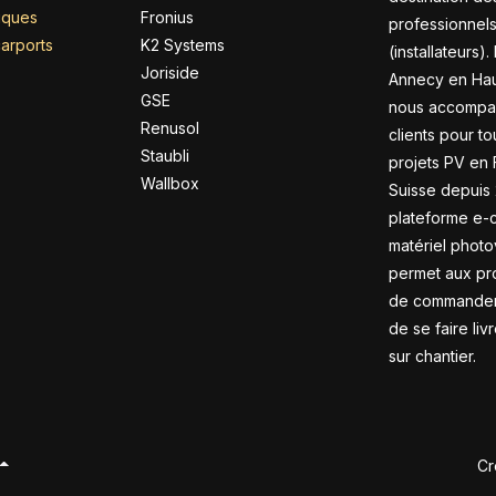
riques
Fronius
professionnel
arports
K2 Systems
(installateurs).
Joriside
Annecy en Hau
GSE
nous accompa
Renusol
clients pour to
Staubli
projets PV en 
Wallbox
Suisse depuis 
plateforme e
matériel photo
permet aux pr
de commander 
de se faire liv
sur chantier.
Cr