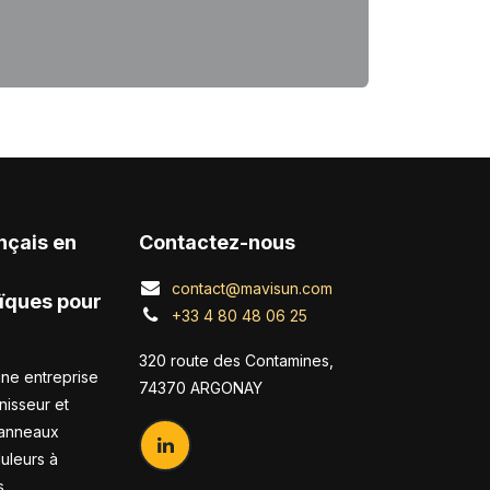
nçais en
Contactez-nous
contact@mavisun.com
ïques pour
+33 4 80 48 06 25
320 route des Contamines,
ne entreprise
74370 ARGONAY
nisseur et
panneaux
duleurs à
s