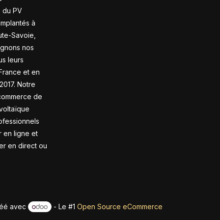
s du PV
 Implantés à
te-Savoie,
gnons nos
us leurs
France et en
2017. Notre
-commerce de
voltaïque
ofessionnels
en ligne et
rer en direct ou
éé avec
- Le #1
Open Source eCommerce