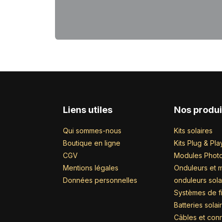
Liens utiles
Nos produi
Qui sommes-nous
Kits solaires
Boutique en ligne
Kits Plug & Pla
CGV
Modules Photo
Mentions légales
Onduleurs et m
Données personnelles
onduleurs sola
Systèmes de fi
Batteries solai
Câbles et con