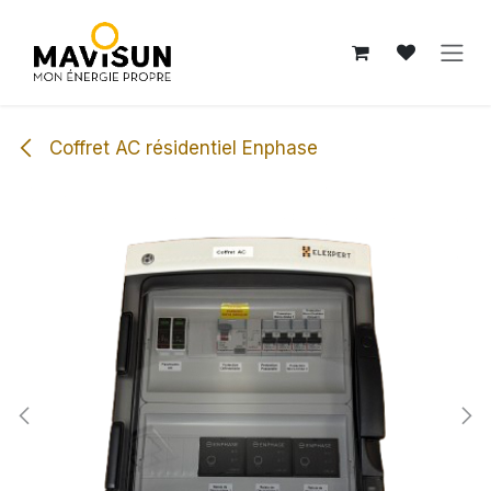
Se rendre au contenu
Coffret AC résidentiel Enphase