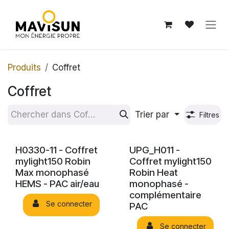
Se rendre au contenu
Produits
Coffret
Coffret
Trier par
Filtres
H0330-11 - Coffret
UPG_H011 -
mylight150 Robin
Coffret mylight150
Max monophasé
Robin Heat
HEMS - PAC air/eau
monophasé -
complémentaire
Se connecter
PAC
Se connecter