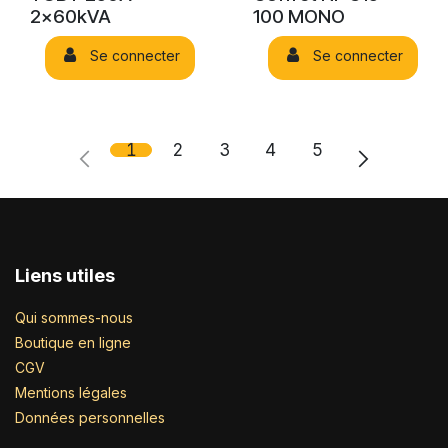
2x60kVA
100 MONO
Se connecter
Se connecter
1
2
3
4
5
Liens utiles
Qui sommes-nous
Boutique en ligne
CGV
Mentions légales
Données personnelles