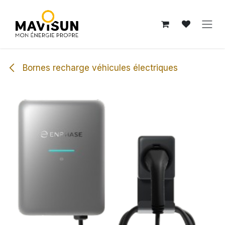
Se rendre au contenu
Bornes recharge véhicules électriques