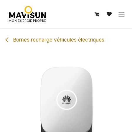
Se rendre au contenu
Bornes recharge véhicules électriques