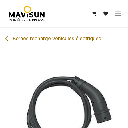
Se rendre au contenu
Bornes recharge véhicules électriques