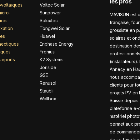
les pros
voltaïques
Voltec Solar
icro-
Sunpower
MAVISUN est u
ires
Soluxtec
française, four
xation
Tongwei Solar
grossiste en 
res
Huawei
solaires et on
nectiques
Enphase Energy
destination de
riques
Fronius
professionnel
arports
K2 Systems
(installateurs).
Joriside
Annecy en Hau
GSE
nous accompa
Renusol
clients pour to
Staubli
projets PV en 
Wallbox
Suisse depuis 
plateforme e
matériel photo
permet aux pr
de commander 
de se faire liv