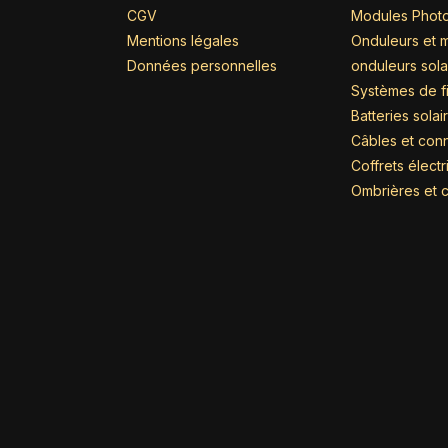
CGV
Modules Photo
Mentions légales
Onduleurs et m
Données personnelles
onduleurs sola
Systèmes de fi
Batteries solai
Câbles et con
Coffrets élect
Ombrières et c