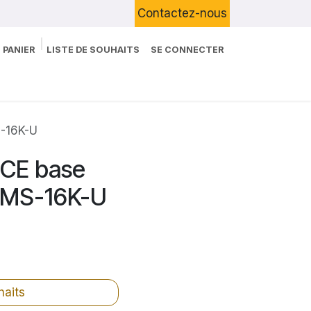
Contactez-nous
 PANIER
LISTE DE SOUHAITS
SE CONNECTER
Boutique
Devenir Client
Blog
-16K-U
CE base
k MS-16K-U
haits