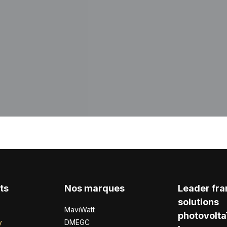
ts
Nos marques
Leader fra
solutions
MaviWatt
photovolta
y
DMEGC