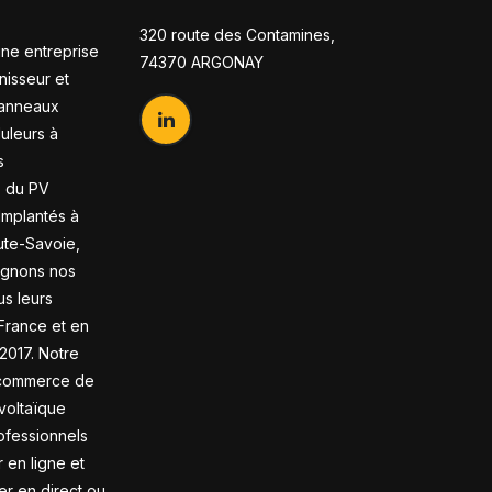
320 route des Contamines,
ne entreprise
74370 ARGONAY
nisseur et
panneaux
duleurs à
s
s du PV
 Implantés à
te-Savoie,
gnons nos
us leurs
France et en
2017. Notre
-commerce de
voltaïque
ofessionnels
en ligne et
rer en direct ou