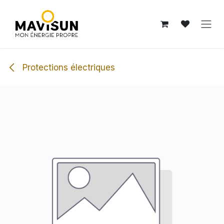
Se rendre au contenu
Protections électriques