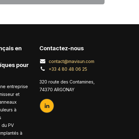
nçais en
Contactez-nous
contact@mavisun.com
ïques pour
+33 4 80 48 06 25
320 route des Contamines,
ne entreprise
74370 ARGONAY
nisseur et
panneaux
duleurs à
s
s du PV
 Implantés à