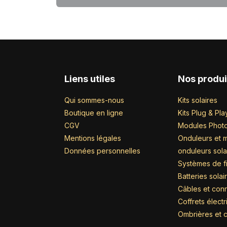
Liens utiles
Nos produi
Qui sommes-nous
Kits solaires
Boutique en ligne
Kits Plug & Pla
CGV
Modules Photo
Mentions légales
Onduleurs et m
Données personnelles
onduleurs sola
Systèmes de fi
Batteries solai
Câbles et con
Coffrets élect
Ombrières et c