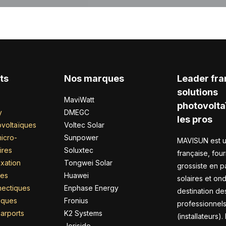
ts
Nos marques
Leader fra
solutions
MaviWatt
photovolta
y
DMEGC
les pros
voltaïques
Voltec Solar
icro-
Sunpower
MAVISUN est u
ires
Soluxtec
française, four
xation
Tongwei Solar
grossiste en 
res
Huawei
solaires et on
nectiques
Enphase Energy
destination de
riques
Fronius
professionnel
arports
K2 Systems
(installateurs).
Joriside