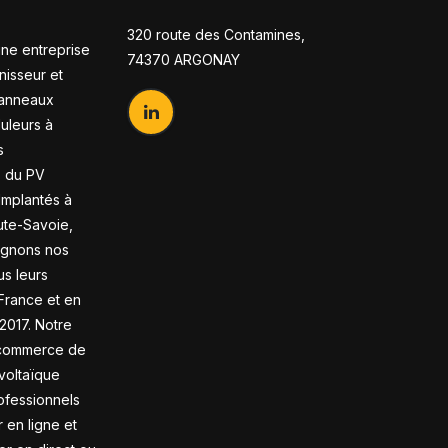
320 route des Contamines,
ne entreprise
74370 ARGONAY
nisseur et
panneaux
duleurs à
s
s du PV
 Implantés à
te-Savoie,
gnons nos
us leurs
France et en
2017. Notre
-commerce de
voltaïque
ofessionnels
en ligne et