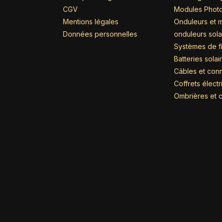
CGV
Modules Photo
Mentions légales
Onduleurs et m
Données personnelles
onduleurs sola
Systèmes de fi
Batteries solai
Câbles et con
Coffrets élect
Ombrières et c