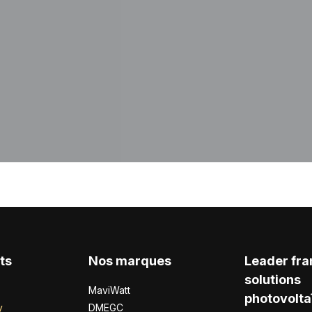
ts
Nos marques
Leader fra
solutions
MaviWatt
photovolta
y
DMEGC