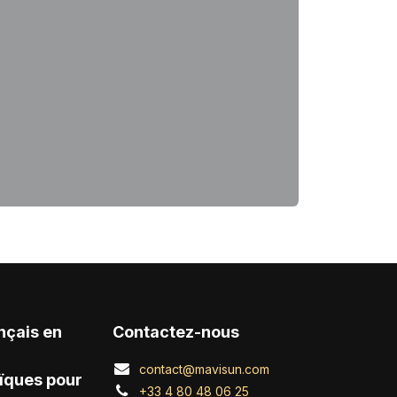
nçais en
Contactez-nous
contact@mavisun.com
ïques pour
+33 4 80 48 06 25