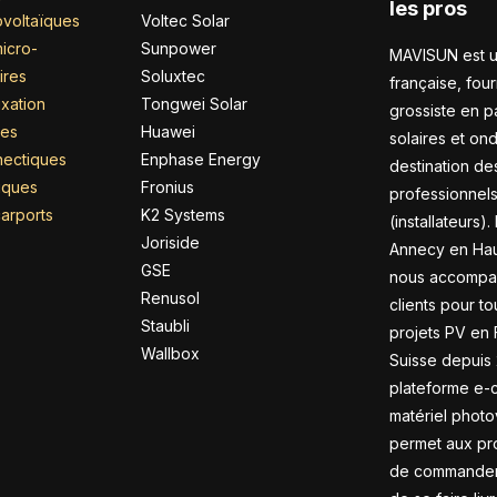
les pros
voltaïques
Voltec Solar
icro-
Sunpower
MAVISUN est u
ires
Soluxtec
française, four
xation
Tongwei Solar
grossiste en 
res
Huawei
solaires et on
nectiques
Enphase Energy
destination de
riques
Fronius
professionnel
arports
K2 Systems
(installateurs).
Joriside
Annecy en Hau
GSE
nous accompa
Renusol
clients pour to
Staubli
projets PV en 
Wallbox
Suisse depuis 
plateforme e
matériel photo
permet aux pr
de commander 