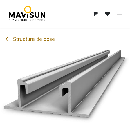
Se rendre au contenu
Structure de pose