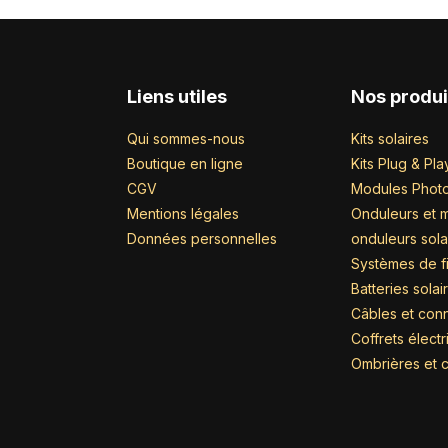
Liens utiles
Nos produi
Qui sommes-nous
Kits solaires
Boutique en ligne
Kits Plug & Pla
CGV
Modules Photo
Mentions légales
Onduleurs et m
Données personnelles
onduleurs sola
Systèmes de fi
Batteries solai
Câbles et con
Coffrets élect
Ombrières et c