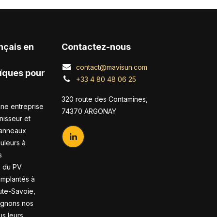
nçais en
Contactez-nous
contact@mavisun.com
ïques pour
+33 4 80 48 06 25
320 route des Contamines,
ne entreprise
74370 ARGONAY
nisseur et
panneaux
duleurs à
s
s du PV
 Implantés à
te-Savoie,
gnons nos
us leurs