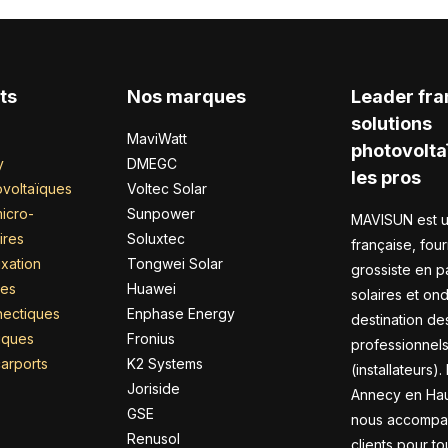
ts
Nos marques
Leader fra
solutions
MaviWatt
photovolta
y
DMEGC
les pros
voltaïques
Voltec Solar
icro-
Sunpower
MAVISUN est u
ires
Soluxtec
française, four
xation
Tongwei Solar
grossiste en 
res
Huawei
solaires et on
nectiques
Enphase Energy
destination de
riques
Fronius
professionnel
arports
K2 Systems
(installateurs).
Joriside
Annecy en Hau
GSE
nous accompa
Renusol
clients pour to