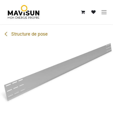
Se rendre au contenu
Structure de pose