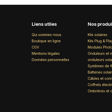
Liens utiles
Nos produi
Qui sommes-nous
Kits solaires
Boutique en ligne
Kits Plug & Pla
CGV
Modules Photo
Mentions légales
Onduleurs et m
Données personnelles
onduleurs sola
Systèmes de fi
Batteries solai
Câbles et con
Coffrets élect
Ombrières et c