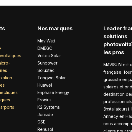
ts
Nos marques
Leader fra
solutions
MaviWatt
photovolta
y
DMEGC
les pros
voltaïques
Voltec Solar
icro-
Sunpower
MAVISUN est u
ires
Soluxtec
française, four
xation
Tongwei Solar
grossiste en 
res
Huawei
solaires et on
nectiques
Enphase Energy
destination de
riques
Fronius
professionnel
arports
K2 Systems
(installateurs).
Joriside
Annecy en Hau
GSE
nous accompa
Renusol
clients pour to