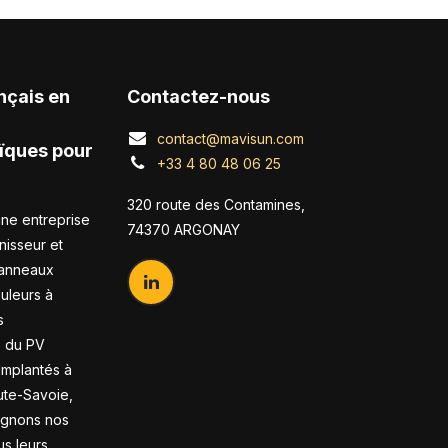
nçais en
Contactez-nous
contact@mavisun.com
ïques pour
+33 4 80 48 06 25
320 route des Contamines,
ne entreprise
74370 ARGONAY
nisseur et
panneaux
duleurs à
s
s du PV
 Implantés à
te-Savoie,
gnons nos
us leurs