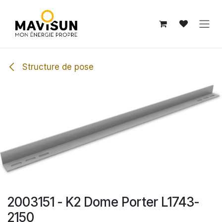
Se rendre au contenu
Structure de pose
2003151 - K2 Dome Porter L1743-
2150