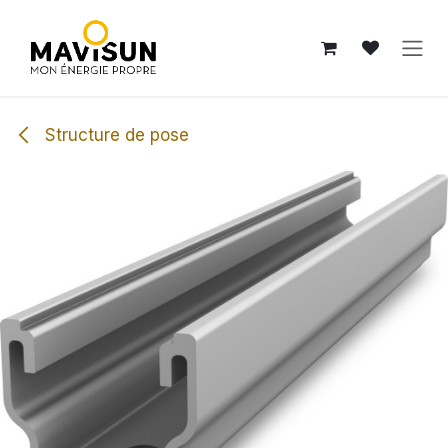
Se rendre au contenu
Structure de pose