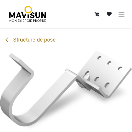
Se rendre au contenu
Structure de pose