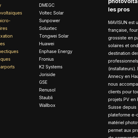
photovolta
y
DMEGC
les pros
voltaïques
Voltec Solar
icro-
Sunpower
MAVISUN est u
ires
Soluxtec
française, four
xation
Tongwei Solar
grossiste en 
res
Huawei
solaires et on
nectiques
Enphase Energy
destination de
riques
Fronius
professionnel
arports
K2 Systems
(installateurs).
Joriside
Annecy en Hau
GSE
nous accompa
Renusol
clients pour to
Staubli
projets PV en 
Wallbox
Suisse depuis 
plateforme e
matériel photo
permet aux pr
de commander 