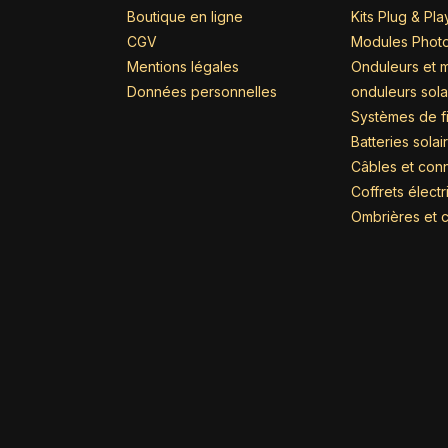
Boutique en ligne
Kits Plug & Pla
CGV
Modules Photo
Mentions légales
Onduleurs et m
Données personnelles
onduleurs sola
Systèmes de fi
Batteries solai
Câbles et con
Coffrets élect
Ombrières et c