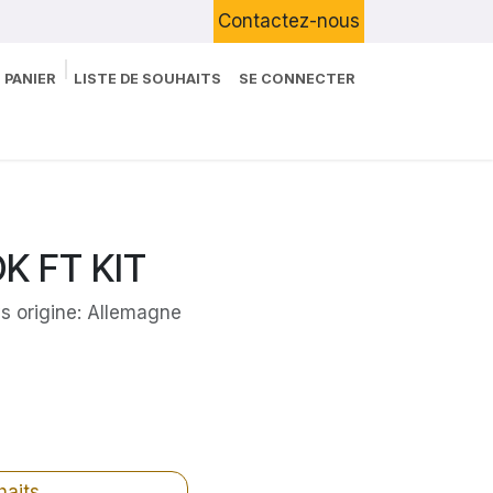
Contactez-nous
 PANIER
LISTE DE SOUHAITS
SE CONNECTER
Boutique
Devenir Client
Blog
K FT KIT
s origine: Allemagne
haits