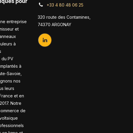
ïques pour
+33 4 80 48 06 25
320 route des Contamines,
ne entreprise
74370 ARGONAY
nisseur et
panneaux
duleurs à
s
s du PV
 Implantés à
te-Savoie,
gnons nos
us leurs
France et en
2017. Notre
-commerce de
voltaïque
ofessionnels
en ligne et