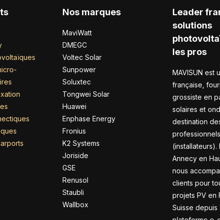
ts
Nos marques
Leader fra
solutions
MaviWatt
photovolta
y
DMEGC
les pros
voltaïques
Voltec Solar
icro-
Sunpower
MAVISUN est u
ires
Soluxtec
française, four
xation
Tongwei Solar
grossiste en 
res
Huawei
solaires et on
nectiques
Enphase Energy
destination de
riques
Fronius
professionnel
arports
K2 Systems
(installateurs).
Joriside
Annecy en Hau
GSE
nous accompa
Renusol
clients pour to
Staubli
projets PV en 
Wallbox
Suisse depuis 
plateforme e