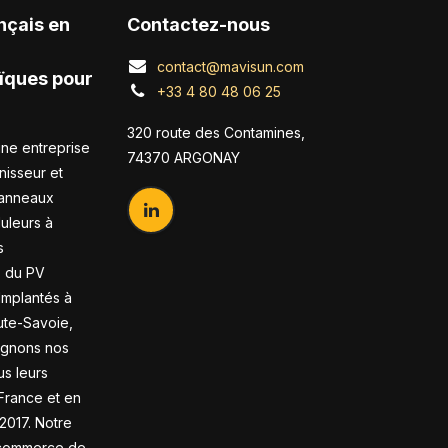
nçais en
Contactez-nous
contact@mavisun.com
ïques pour
+33 4 80 48 06 25
320 route des Contamines,
ne entreprise
74370 ARGONAY
nisseur et
panneaux
duleurs à
s
s du PV
 Implantés à
te-Savoie,
gnons nos
us leurs
France et en
2017. Notre
-commerce de