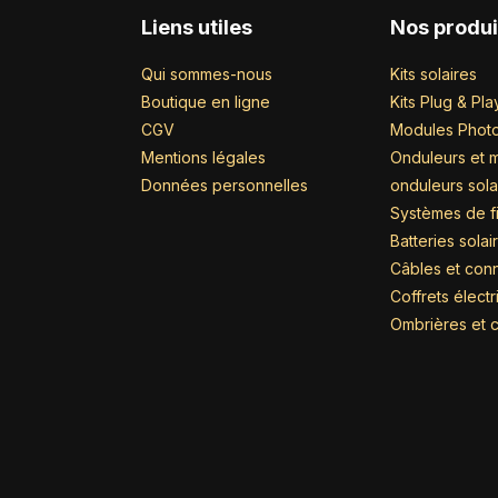
Liens utiles
Nos produi
Qui sommes-nous
Kits solaires
Boutique en ligne
Kits Plug & Pla
CGV
Modules Photo
Mentions légales
Onduleurs et m
Données personnelles
onduleurs sola
Systèmes de fi
Batteries solai
Câbles et con
Coffrets élect
Ombrières et c