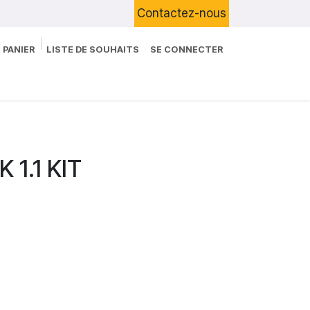
Contactez-nous
 PANIER
LISTE DE SOUHAITS
SE CONNECTER
Boutique
Devenir Client
Blog
 1.1 KIT