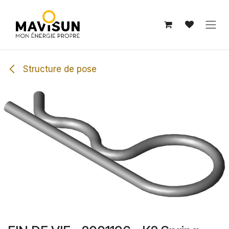
Se rendre au contenu
Structure de pose