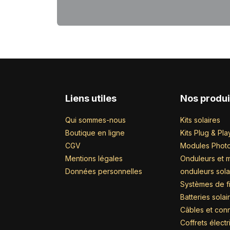
Liens utiles
Nos produi
Qui sommes-nous
Kits solaires
Boutique en ligne
Kits Plug & Pla
CGV
Modules Photo
Mentions légales
Onduleurs et m
Données personnelles
onduleurs sola
Systèmes de fi
Batteries solai
Câbles et con
Coffrets élect