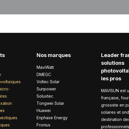
ts
Nos marques
Leader fra
solutions
MaviWatt
photovolta
y
DMEGC
les pros
voltaïques
Voltec Solar
icro-
Sunpower
MAVISUN est u
ires
Soluxtec
française, four
xation
Tongwei Solar
grossiste en 
res
Huawei
solaires et on
nectiques
Enphase Energy
destination de
riques
Fronius
professionnel