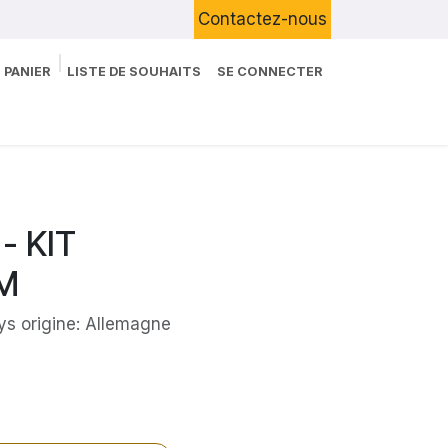
Contactez-nous
 PANIER
LISTE DE SOUHAITS
SE CONNECTER
Boutique
Devenir Client
Blog
 - KIT
MM
ys origine: Allemagne