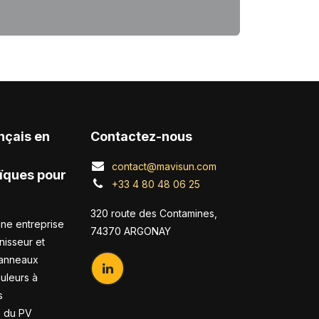
nçais en
Contactez-nous
contact@mavisun.com
ïques pour
+33 4 80 48 06 25
320 route des Contamines,
ne entreprise
74370 ARGONAY
nisseur et
panneaux
duleurs à
s
s du PV