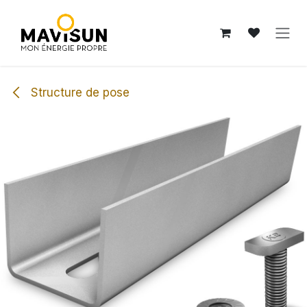
Se rendre au contenu
Structure de pose