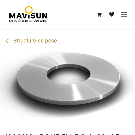
Se rendre au contenu
Structure de pose