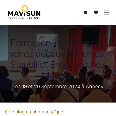
Se rendre au contenu
Formation installateurs :
venez découvrir Fronius,
Staubli et Enphase chez
Mavisun
Les 19 et 20 Septembre 2024 à Annecy
Le blog du photovoltaïque