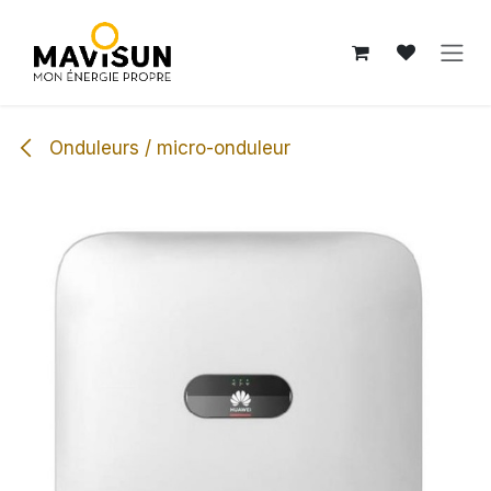
Se rendre au contenu
Onduleurs / micro-onduleur