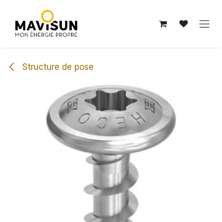
Se rendre au contenu
Structure de pose