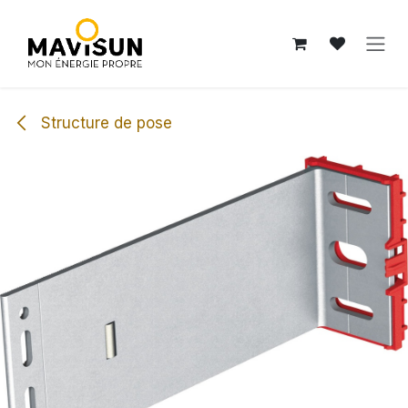
Se rendre au contenu
Structure de pose